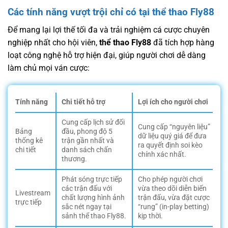
Các tính năng vượt trội chỉ có tại thể thao Fly88
Để mang lại lợi thế tối đa và trải nghiệm cá cược chuyên
nghiệp nhất cho hội viên,
thể thao Fly88
đã tích hợp hàng
loạt công nghệ hỗ trợ hiện đại, giúp người chơi dễ dàng
làm chủ mọi ván cược:
Tính năng
Chi tiết hỗ trợ
Lợi ích cho người chơi
Cung cấp lịch sử đối
Cung cấp “nguyên liệu”
Bảng
đầu, phong độ 5
dữ liệu quý giá để đưa
thống kê
trận gần nhất và
ra quyết định soi kèo
chi tiết
danh sách chấn
chính xác nhất.
thương.
Phát sóng trực tiếp
Cho phép người chơi
các trận đấu với
vừa theo dõi diễn biến
Livestream
chất lượng hình ảnh
trận đấu, vừa đặt cược
trực tiếp
sắc nét ngay tại
“rung” (in-play betting)
sảnh
thể thao Fly88
.
kịp thời.