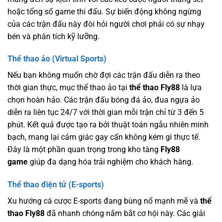
hoặc tổng số game thi đấu. Sự biến động không ngừng
của các trận đấu này đòi hỏi người chơi phải có sự nhạy
bén và phân tích kỹ lưỡng.
Thể thao ảo (Virtual Sports)
Nếu bạn không muốn chờ đợi các trận đấu diễn ra theo
thời gian thực, mục thể thao ảo tại
thể thao Fly88
là lựa
chọn hoàn hảo. Các trận đấu bóng đá ảo, đua ngựa ảo
diễn ra liên tục 24/7 với thời gian mỗi trận chỉ từ 3 đến 5
phút. Kết quả được tạo ra bởi thuật toán ngẫu nhiên minh
bạch, mang lại cảm giác gay cấn không kém gì thực tế.
Đây là một phần quan trọng trong kho tàng
Fly88
game
giúp đa dạng hóa trải nghiệm cho khách hàng.
Thể thao điện tử (E-sports)
Xu hướng cá cược E-sports đang bùng nổ mạnh mẽ và
thể
thao Fly88
đã nhanh chóng nắm bắt cơ hội này. Các giải