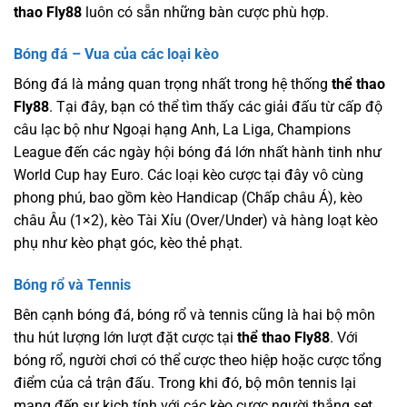
thao Fly88
luôn có sẵn những bàn cược phù hợp.
Bóng đá – Vua của các loại kèo
Bóng đá là mảng quan trọng nhất trong hệ thống
thể thao
Fly88
. Tại đây, bạn có thể tìm thấy các giải đấu từ cấp độ
câu lạc bộ như Ngoại hạng Anh, La Liga, Champions
League đến các ngày hội bóng đá lớn nhất hành tinh như
World Cup hay Euro. Các loại kèo cược tại đây vô cùng
phong phú, bao gồm kèo Handicap (Chấp châu Á), kèo
châu Âu (1×2), kèo Tài Xỉu (Over/Under) và hàng loạt kèo
phụ như kèo phạt góc, kèo thẻ phạt.
Bóng rổ và Tennis
Bên cạnh bóng đá, bóng rổ và tennis cũng là hai bộ môn
thu hút lượng lớn lượt đặt cược tại
thể thao Fly88
. Với
bóng rổ, người chơi có thể cược theo hiệp hoặc cược tổng
điểm của cả trận đấu. Trong khi đó, bộ môn tennis lại
mang đến sự kịch tính với các kèo cược người thắng set