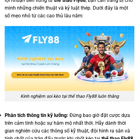
lợi nhuận bền vững từ
thể thao Fly88
, bạn cần trang bị cho
mình những chiến thuật và kỷ luật thép. Dưới đây là một
số mẹo nhỏ từ các cao thủ lâu năm:
Kinh nghiệm soi kèo tại thể thao Fly88 luôn thắng
Phân tích thông tin kỹ lưỡng:
Đừng bao giờ đặt cược dựa
trên cảm tính hoặc sự hâm mộ nhất thời. Hãy dành thời
gian nghiên cứu các thông số kỹ thuật, đội hình ra sân và
tính chất của trận đấu trước khi chốt kèo tại
thể thao Fly88
.