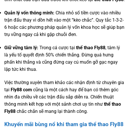
Quản lý vốn thông minh:
Chia nhỏ số tiền cược vào nhiều
trận đấu thay vì dồn hết vào một “kèo chắc”. Quy tắc 1-3-2-
6 hoặc các phương pháp quản lý vốn khoa học sẽ giúp bạn
trụ vững ngay cả khi gặp chuỗi đen.
Giữ vững tâm lý:
Trong cá cược tại
thể thao Fly88
, tâm lý
là yếu tố quyết định 50% chiến thắng. Đừng quá hưng
phấn khi thắng và cũng đừng cay cú muốn gỡ gạc ngay
lập tức khi thua.
Việc thường xuyên tham khảo các nhận định từ chuyên gia
tại
Fly88 com
cũng là một cách hay để bạn có thêm góc
nhìn đa chiều về các trận đấu sắp diễn ra. Chiến thuật
thông minh kết hợp với một sảnh chơi uy tín như
thể thao
Fly88
chắc chắn sẽ mang lại thành công.
Khuyến mãi bùng nổ khi tham gia thể thao Fly88