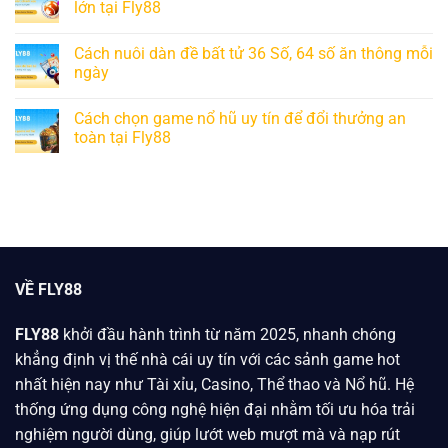
lớn tại Fly88
Cách nuôi dàn đề bất tử 36 Số, 64 số ăn thông mỗi
ngày
Cách chọn game nổ hũ uy tín để đổi thưởng an
toàn tại Fly88
VỀ FLY88
FLY88
khởi đầu hành trình từ năm 2025, nhanh chóng
khẳng định vị thế nhà cái uy tín với các sảnh game hot
nhất hiện nay như Tài xỉu, Casino, Thể thao và Nổ hũ. Hệ
thống ứng dụng công nghệ hiện đại nhằm tối ưu hóa trải
nghiệm người dùng, giúp lướt web mượt mà và nạp rút