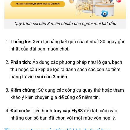
Quy trình soi cầu 3 miền chuẩn cho người mới bắt đầu
Thống kê:
Xem lại bảng kết quả của ít nhất 30 ngày gần
nhất của đài bạn muốn chơi.
Phân tích:
Áp dụng các phương pháp như lô gan, bạch
thủ hoặc cầu kẹp để lọc ra danh sách các con số tiềm
năng từ việc
soi cầu 3 miền
.
Kiểm chứng:
Sử dụng các công cụ quay thử hoặc tham
khảo ý kiến chuyên gia để củng cố niềm tin.
Đặt cược:
Tiến hành
truy cập Fly88
để đặt cược vào
những con số bạn đã chọn với một mức vốn hợp lý.