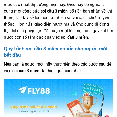
mức cao nhất thị trường hiện nay. Điều này có nghĩa là
cùng một công sức
soi cầu 3 miền
, số tiền bạn nhận về khi
thắng tại đây sẽ lớn hơn rất nhiều so với cách chơi truyền
thống. Hơn nữa, giao diện mượt mà và ứng dụng di động
tiện lợi cho phép bạn đặt cược mọi lúc mọi nơi ngay khi tìm
được con số tâm đắc qua việc
soi cầu 3 miền
.
Quy trình soi cầu 3 miền chuẩn cho người mới
bắt đầu
Nếu bạn là người mới, hãy thực hiện theo các bước sau để
việc
soi cầu 3 miền
đạt hiệu quả cao nhất: