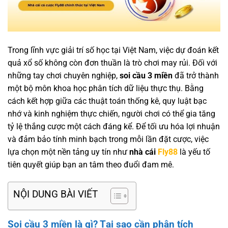
Trong lĩnh vực giải trí số học tại Việt Nam, việc dự đoán kết
quả xổ số không còn đơn thuần là trò chơi may rủi. Đối với
những tay chơi chuyên nghiệp,
soi cầu 3 miền
đã trở thành
một bộ môn khoa học phân tích dữ liệu thực thụ. Bằng
cách kết hợp giữa các thuật toán thống kê, quy luật bạc
nhớ và kinh nghiệm thực chiến, người chơi có thể gia tăng
tỷ lệ thắng cược một cách đáng kể. Để tối ưu hóa lợi nhuận
và đảm bảo tính minh bạch trong mỗi lần đặt cược, việc
lựa chọn một nền tảng uy tín như
nhà cái
Fly88
là yếu tố
tiên quyết giúp bạn an tâm theo đuổi đam mê.
NỘI DUNG BÀI VIẾT
Soi cầu 3 miền là gì? Tại sao cần phân tích