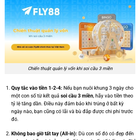
Chiến thuật quản lý vốn khi soi cầu 3 miền
Quy tắc vào tiền 1-2-4:
Nếu bạn nuôi khung 3 ngày cho
một con số từ kết quả
soi cầu 3 miền
, hãy vào tiền theo
tỷ lệ tăng dần. Điều này đảm bảo khi trúng ở bất kỳ
ngày nào, bạn cũng có lãi và bù đắp được chi phí trước
đó.
Không bao giờ tất tay (All-in):
Dù con số đó có đẹp đến