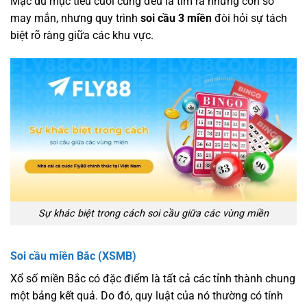
Mặc dù mục tiêu cuối cùng đều là tìm ra những con số
may mắn, nhưng quy trình
soi cầu 3 miền
đòi hỏi sự tách
biệt rõ ràng giữa các khu vực.
Sự khác biệt trong cách soi cầu giữa các vùng miền
Soi cầu miền Bắc (XSMB)
Xổ số miền Bắc có đặc điểm là tất cả các tỉnh thành chung
một bảng kết quả. Do đó, quy luật của nó thường có tính