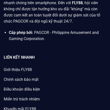
nhanh chóng trên smartphone. Đến với
FLY88
, hội viên
không chỉ được tận hưởng kho ưu đãi "khủng" mà còn
được cam kết an toàn tuyệt đối dưới sự giám sát của tổ
chức PAGCOR và đội ngũ kỹ thuật 24/7.
Cấp phép bởi:
PAGCOR - Philippine Amusement and
Gaming Corporation.
LIÊN KẾT NHANH
Giới thiệu FLY88
Chính sách bảo mật
Điều khoản điều kiện
Miễn trừ trách nhiệm
Khuyến mãi FLY88