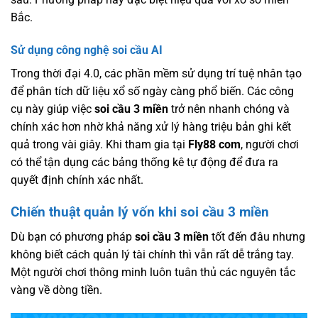
Bắc.
Sử dụng công nghệ soi cầu AI
Trong thời đại 4.0, các phần mềm sử dụng trí tuệ nhân tạo
để phân tích dữ liệu xổ số ngày càng phổ biến. Các công
cụ này giúp việc
soi cầu 3 miền
trở nên nhanh chóng và
chính xác hơn nhờ khả năng xử lý hàng triệu bản ghi kết
quả trong vài giây. Khi tham gia tại
Fly88 com
, người chơi
có thể tận dụng các bảng thống kê tự động để đưa ra
quyết định chính xác nhất.
Chiến thuật quản lý vốn khi soi cầu 3 miền
Dù bạn có phương pháp
soi cầu 3 miền
tốt đến đâu nhưng
không biết cách quản lý tài chính thì vẫn rất dễ trắng tay.
Một người chơi thông minh luôn tuân thủ các nguyên tắc
vàng về dòng tiền.